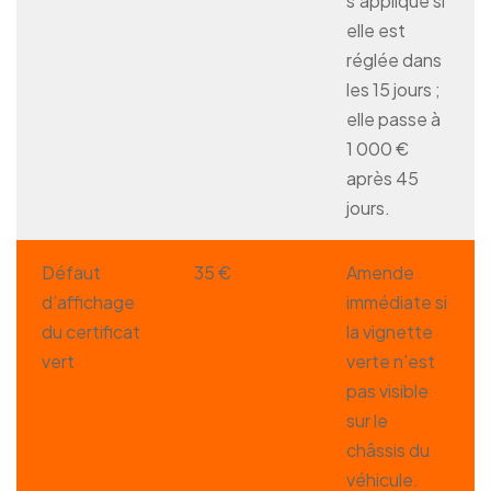
s’applique si
elle est
réglée dans
les 15 jours ;
elle passe à
1 000 €
après 45
jours.
Défaut
35 €
Amende
d’affichage
immédiate si
du certificat
la vignette
vert
verte n’est
pas visible
sur le
châssis du
véhicule.