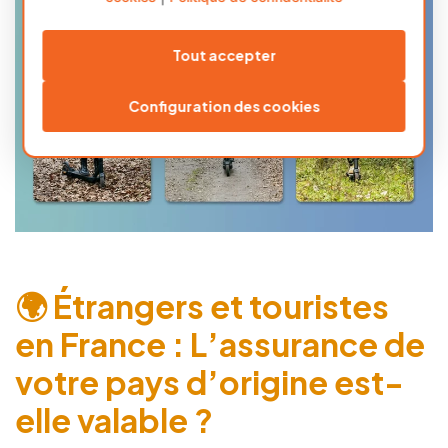
Tout accepter
Configuration des cookies
🌍 Étrangers et touristes
en France : L’assurance de
votre pays d’origine est-
elle valable ?