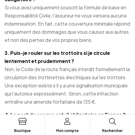
Si vous avez uniquement souscrit la formule de base en
Responsabilité Civile, l’assureur ne vous versera aucune
indemnisation. En fait, cette couverture minimale répond
uniquement des dommages que vous causez aux autres,
et non des pertes de vos propres biens.
3. Puis-je rouler sur les trottoirs si je circule
lentement et prudemment ?
Non, le Code de la route français interdit formellement la
circulation des trottinettes électriques sur les trottoirs.
Une exception existe s’il y a une signalisation municipale
qui l’autorise expressément. Sinon, cette infraction
entraîne une amende forfaitaire de 135 €.
4. Le port du casque est-il obligatoire en France ?
En agglomération, son utilisation est fortement
recommandée mais non obligatoire pour les personnes
Boutique
Mon compte
Rechercher