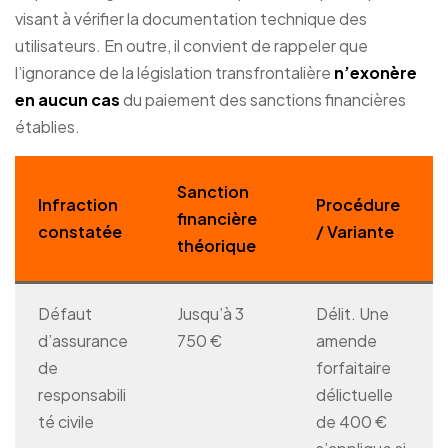
visant à vérifier la documentation technique des
utilisateurs. En outre, il convient de rappeler que
l’ignorance de la législation transfrontalière
n’exonère
en aucun cas
du paiement des sanctions financières
établies.
Sanction
Infraction
Procédure
financière
constatée
/ Variante
théorique
Défaut
Jusqu’à 3
Délit. Une
d’assurance
750 €
amende
de
forfaitaire
responsabili
délictuelle
té civile
de 400 €