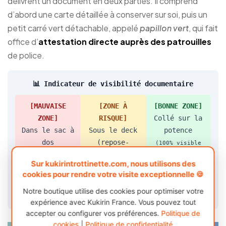
délivrent un document en deux parties. Il comprend
d’abord une carte détaillée à conserver sur soi, puis un
petit carré vert détachable, appelé
papillon vert
, qui fait
office d’
attestation directe auprès des patrouilles
de police.
📊 Indicateur de visibilité documentaire
[MAUVAISE
[ZONE À
[BONNE ZONE]
ZONE]
RISQUE]
Collé sur la
Dans le sac à
Sous le deck
potence
dos
(repose-
(100% visible
pieds)
(Amende de 35 €
pour la police)
Sur kukirintrottinette.com, nous utilisons des
pour non-
(Sujet à
cookies pour rendre votre visite exceptionnelle 🍪
visibilité)
l’usure et aux
Notre boutique utilise des cookies pour optimiser votre
déchirures)
expérience avec Kukirin France. Vous pouvez tout
accepter ou configurer vos préférences.
Politique de
cookies
|
Politique de confidentialité