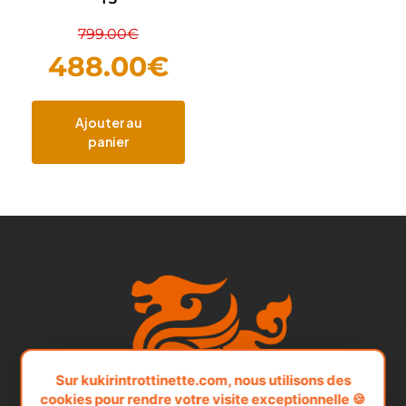
799.00
€
488.00
€
Ajouter au
panier
Sur kukirintrottinette.com, nous utilisons des
cookies pour rendre votre visite exceptionnelle 🍪