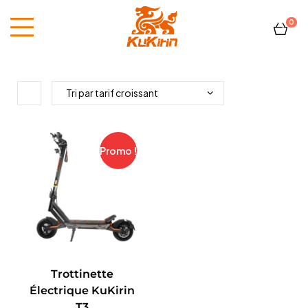
0
Kukirin
France
Promo !
Trottinette
Électrique KuKirin
T3