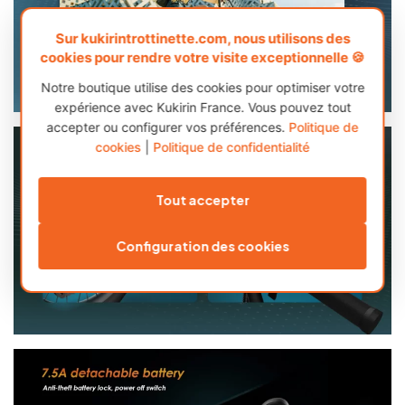
Sur kukirintrottinette.com, nous utilisons des
cookies pour rendre votre visite exceptionnelle 🍪
Notre boutique utilise des cookies pour optimiser votre
expérience avec Kukirin France. Vous pouvez tout
accepter ou configurer vos préférences.
Politique de
cookies
|
Politique de confidentialité
Tout accepter
Configuration des cookies