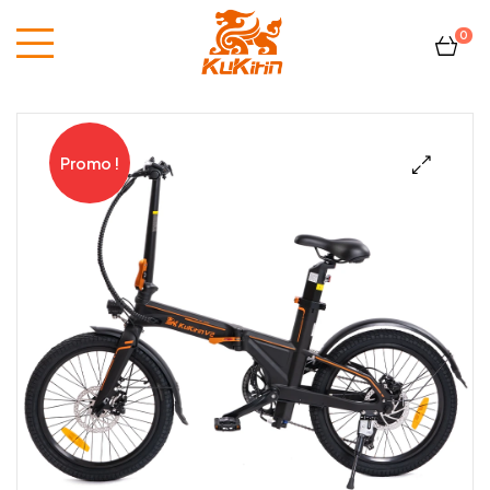
0
Kukirin
France
Promo !
🔍