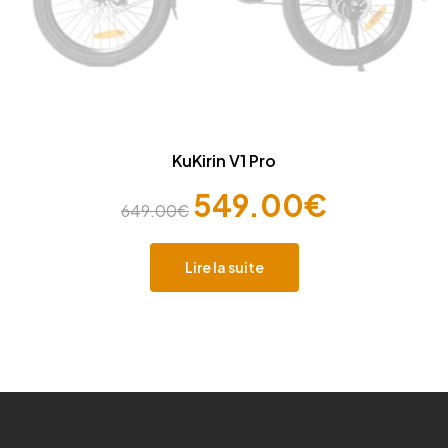
KuKirin V1 Pro
549.00
€
649.00
€
Lire la suite