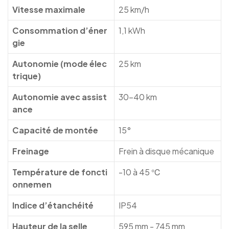
Vitesse maximale
25 km/h
Consommation d’éner
1,1 kWh
gie
Autonomie (mode élec
25 km
trique)
Autonomie avec assist
30-40 km
ance
Capacité de montée
15°
Freinage
Frein à disque mécanique
Température de foncti
-10 à 45 ℃
onnemen
Indice d’étanchéité
IP54
Hauteur de la selle
595 mm - 745 mm