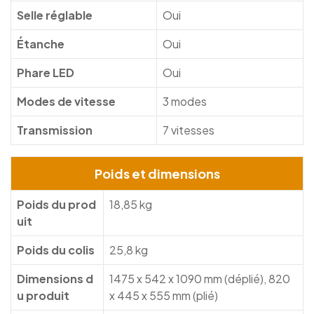
Selle réglable
Oui
Étanche
Oui
Phare LED
Oui
Modes de vitesse
3 modes
Transmission
7 vitesses
Poids et dimensions
Poids du prod
18,85 kg
uit
Poids du colis
25,8 kg
Dimensions d
1475 x 542 x 1090 mm (déplié), 820
u produit
x 445 x 555 mm (plié)