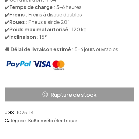
✔️Temps de charge
: 5-6 heures
✔️Freins
: Freins à disque doubles
✔️Roues
: Pneus à air de 20”
✔️Poids maximal autorisé
: 120 kg
✔️Inclinaison
: 15°
🚚
Délai de livraison estimé
: 5-6 jours ouvrables
Rupture de stock
UGS :
1025114
Catégorie :
KuKirin vélo électrique