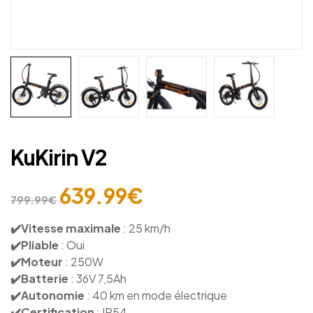
KuKirin V2
639.99
€
799.99
€
✔️Vitesse maximale
: 25 km/h
✔️Pliable
: Oui
✔️Moteur
: 250W
✔️Batterie
: 36V 7,5Ah
✔️Autonomie
: 40 km en mode électrique
✔️Certification
: IP54