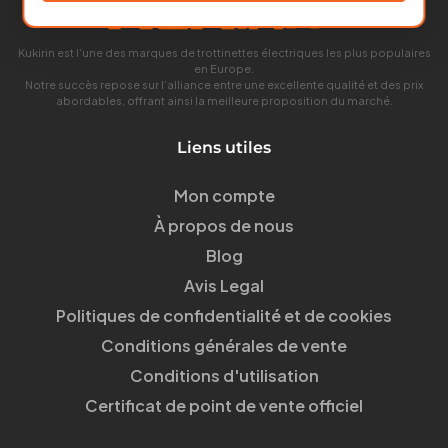
Kukirin est l’une des marques de trottinettes électriques les plus populaires
en Europe.
Notre succès repose sur l’alliance entre une excellente qualité et des prix
abordables, offrant ainsi la meilleure proposition du marché.
Liens utiles
Mon compte
À propos de nous
Blog
Avis Legal
Politiques de confidentialité et de cookies
Conditions générales de vente
Conditions d'utilisation
Certificat de point de vente officiel