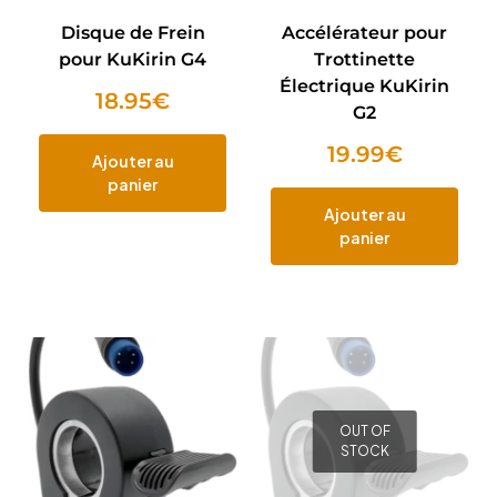
Disque de Frein
Accélérateur pour
pour KuKirin G4
Trottinette
Électrique KuKirin
18.95
€
G2
19.99
€
Ajouter au
panier
Ajouter au
panier
OUT OF
STOCK