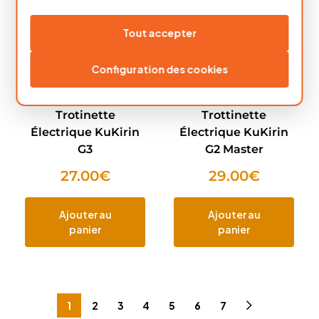
Tout accepter
Configuration des cookies
Accélérateur pour
Accélérateur pour
Trotinette
Trottinette
Électrique KuKirin
Électrique KuKirin
G3
G2 Master
27.00
€
29.00
€
Ajouter au
Ajouter au
panier
panier
1
2
3
4
5
6
7