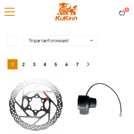
0
Kukirin
France
1
2
3
4
5
6
7