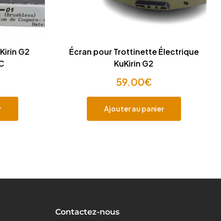
Kirin G2
Écran pour Trottinette Électrique
 C
KuKirin G2
59.00
€
r
Ajouter au panier
Contactez-nous