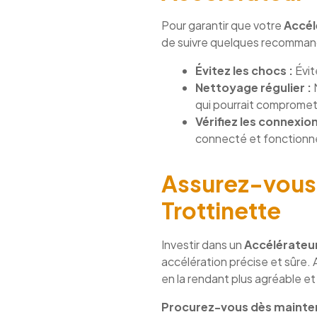
Pour garantir que votre
Accél
de suivre quelques recommand
Évitez les chocs :
Évit
Nettoyage régulier :
N
qui pourrait comprome
Vérifiez les connexion
connecté et fonctionn
Assurez-vous 
Trottinette
Investir dans un
Accélérateur
accélération précise et sûre. 
en la rendant plus agréable e
Procurez-vous dès maintena