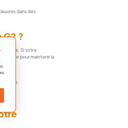
anœuvres dans des
 G2 ?
s
s étapes. Si votre
remplacer pour maintenir la
ec
es.
nnexions.
guidon.
otre