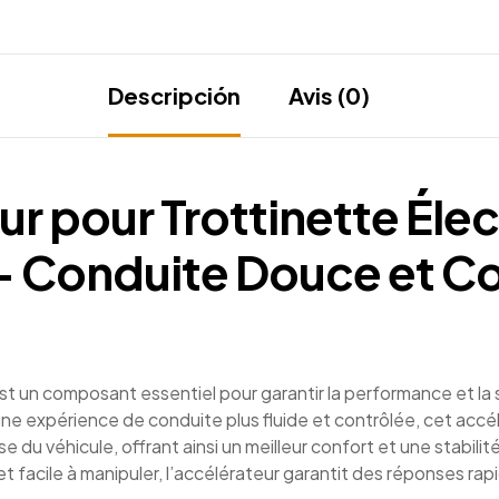
Descripción
Avis (0)
r pour Trottinette Éle
 – Conduite Douce et C
st un composant essentiel pour garantir la performance et la 
 une expérience de conduite plus fluide et contrôlée, cet acc
e du véhicule, offrant ainsi un meilleur confort et une stabili
facile à manipuler, l’accélérateur garantit des réponses rapi