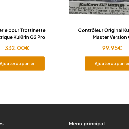
rie pour Trottinette
Contrôleur Original Ku
trique KuKirin G2 Pro
Master Version
332.00
€
99.95
€
Ajouter au panier
Ajouter au panie
es
Menu principal