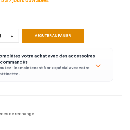
 5 à 7 jours ouvrables
+
AJOUTER AU PANIER
omplétez votre achat avec des accessoires
ecommandés
outez-les maintenant à prix spécial avec votre
ottinette.
èces de rechange