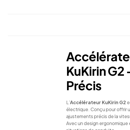
Accélérateu
KuKirin G2
Précis
L’
Accélérateur KuKirin G2
e
électrique. Conçu pour offrir
ajustements précis de la vitess
Avec un design ergonomique et 