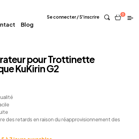
0
Se connecter / S'inscrire
ntact
Blog
rateur pour Trottinette
que KuKirin G2
ualité
acile
uite
re des retards en raison du réapprovisionnement des