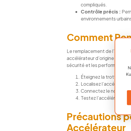
compliqués.
Contrôle précis :
Perm
environnements urbains 
Comment Rempl
Le remplacement de l’accéléra
accélérateur d’origine présent
sécurité et les performances 
N
Ku
Éteignez la trottinette 
Localisez l’accélérate
Connectez le nouvel ac
Testez l’accélérateur p
Précautions p
Accélérateur