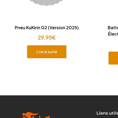
Pneu KuKirin G2 (Version 2025)
Batte
Élec
29.95
€
Lire la suite
Liens util