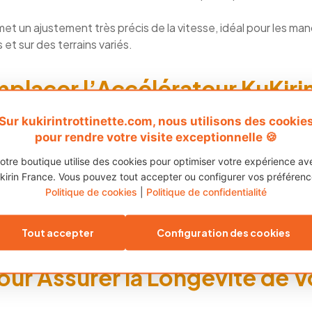
et un ajustement très précis de la vitesse, idéal pour les m
et sur des terrains variés.
acer l’Accélérateur KuKirin
Sur kukirintrottinette.com, nous utilisons des cookie
teur KuKirin G2 est simple et peut être effectué en quelque
pour rendre votre visite exceptionnelle 🍪
e des défauts ou une usure excessive, il est important de le 
de votre trottinette. Suivez les étapes ci-dessous :
otre boutique utilise des cookies pour optimiser votre expérience av
kirin France. Vous pouvez tout accepter ou configurer vos préférenc
et retirez la batterie pour éviter tout risque de court-circuit.
Politique de cookies
|
Politique de confidentialité
ur ancien et déconnectez-le soigneusement des câbles et co
célérateur aux mêmes connexions et fixez-le solidement au 
Tout accepter
Configuration des cookies
our vous assurer qu’il fonctionne correctement.
our Assurer la Longévité de V