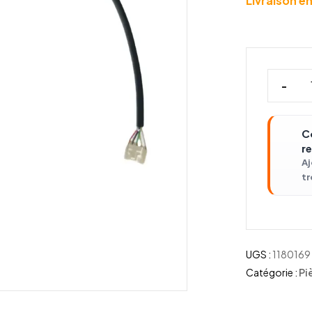
Livraison en
-
C
r
Aj
tr
UGS :
1180169
Catégorie :
Pi