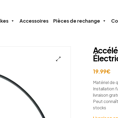
ikes
Accessoires
Pièces de rechange
Co
Accélé
Électri
🔍
19.99
€
Matériel de q
Installation f
livraison grat
Peut connaît
stocks