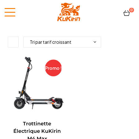
0
Kukirin
France
Promo !
Trottinette
Électrique KuKirin
M4 Max