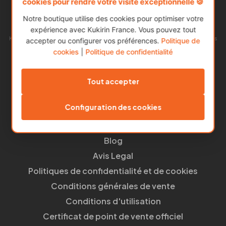
cookies pour rendre votre visite exceptionnelle 🍪
Notre boutique utilise des cookies pour optimiser votre
expérience avec Kukirin France. Vous pouvez tout
Kukirin est l’une des marques de trottinettes électriques les plus populaires
accepter ou configurer vos préférences.
Politique de
en Europe.
cookies
|
Politique de confidentialité
Notre succès repose sur l’alliance entre une excellente qualité et des prix
abordables, offrant ainsi la meilleure proposition du marché.
Tout accepter
Liens utiles
Configuration des cookies
Mon compte
À propos de nous
Blog
Avis Legal
Politiques de confidentialité et de cookies
Conditions générales de vente
Conditions d'utilisation
Certificat de point de vente officiel