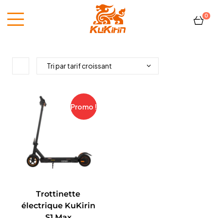
0
Kukirin
France
Promo !
Trottinette
électrique KuKirin
S1 Max