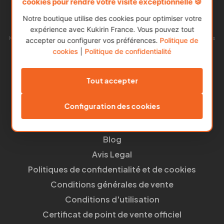
cookies pour rendre votre visite exceptionnelle 🍪
Notre boutique utilise des cookies pour optimiser votre
expérience avec Kukirin France. Vous pouvez tout
Kukirin est l’une des marques de trottinettes électriques les plus populaires
accepter ou configurer vos préférences.
Politique de
en Europe.
cookies
|
Politique de confidentialité
Notre succès repose sur l’alliance entre une excellente qualité et des prix
abordables, offrant ainsi la meilleure proposition du marché.
Tout accepter
Liens utiles
Configuration des cookies
Mon compte
À propos de nous
Blog
Avis Legal
Politiques de confidentialité et de cookies
Conditions générales de vente
Conditions d'utilisation
Certificat de point de vente officiel