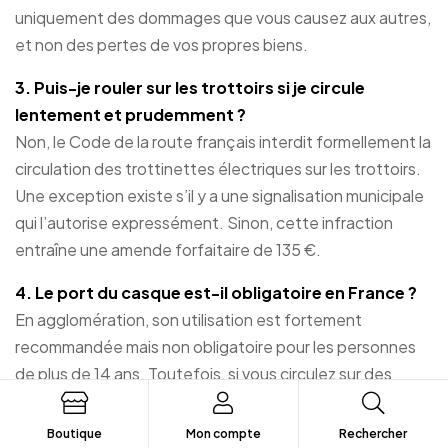
uniquement des dommages que vous causez aux autres,
et non des pertes de vos propres biens.
3. Puis-je rouler sur les trottoirs si je circule
lentement et prudemment ?
Non, le Code de la route français interdit formellement la
circulation des trottinettes électriques sur les trottoirs.
Une exception existe s’il y a une signalisation municipale
qui l’autorise expressément. Sinon, cette infraction
entraîne une amende forfaitaire de 135 €.
4. Le port du casque est-il obligatoire en France ?
En agglomération, son utilisation est fortement
recommandée mais non obligatoire pour les personnes
de plus de 14 ans. Toutefois, si vous circulez sur des
voies interurbaines autorisées, le port d’un casque
homologué est obligatoire.
Boutique
Mon compte
Rechercher