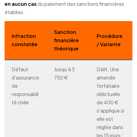
en aucun cas
du paiement des sanctions financières
établies.
Sanction
Infraction
Procédure
financière
constatée
/ Variante
théorique
Défaut
Jusqu’à 3
Délit. Une
d’assurance
750 €
amende
de
forfaitaire
responsabili
délictuelle
té civile
de 400 €
s’applique si
elle est
réglée dans
les 15 jours ;