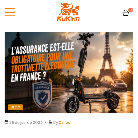
0
Kukirin
France
BLOG
25 de juin de 2026
By
Carlos
L’assurance est-elle