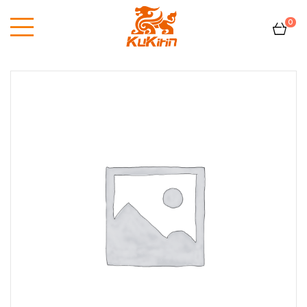
0
Kukirin
France