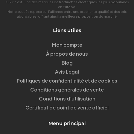
Kukirin est l’une des marques de trottinettes électriques les plus populaires
en Europe.
Notre succès repose sur l’alliance entre une excellente qualité et des prix
abordables, offrant ainsi la meilleure proposition du marché.
Liens utiles
Mon compte
À propos de nous
Blog
Avis Legal
Politiques de confidentialité et de cookies
Conditions générales de vente
Conditions d'utilisation
Certificat de point de vente officiel
Menu principal