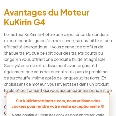
Avantages du Moteur
KuKirin G4
Le moteur KuKirin G4 offre une expérience de conduite
exceptionnelle, grâce à sa puissance, sa durabilité et son
efficacité énergétique. Il vous permet de profiter de
chaque trajet, que ce soit pour des trajets courts ou
longs, en vous offrant une conduite fluide et agréable.
Son système de refroidissement avancé garantit
également que vous ne rencontrerez pas de problèmes
de surchauffe, même après de longues utilisations. En
choisissant ce moteur, vous investissez dans un produit
fiable et performant qui vous accompagnera pendant de
nombreuses années.
Sur kukirintrottinette.com, nous utilisons des
cookies pour rendre votre visite exceptionnelle 🍪
Commandez dès aujourd’hui votre moteur KuKirin
G4 et améliorez les performances de votre
Notre boutique utilise des cookies pour optimiser votre