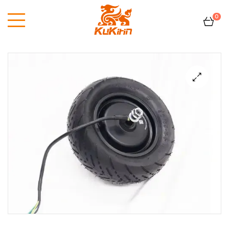
0
Kukirin
France
🔍