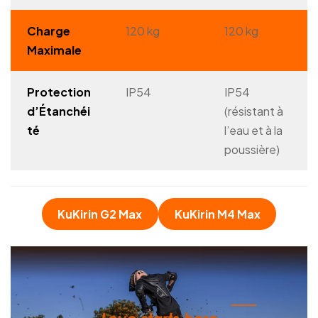
Charge
120 kg
120 kg
Maximale
Protection
IP54
IP54
d’Étanchéi
(résistant à
té
l’eau et à la
poussière)
KuKirin G2 Max
KuKirin M4 Max