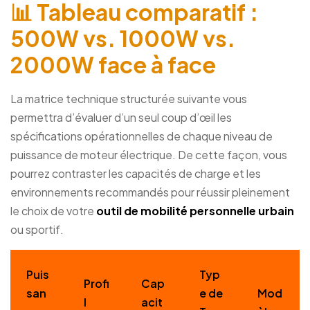
📊 Tableau comparatif :
500W vs. 1000W vs.
2000W face à face
La matrice technique structurée suivante vous
permettra d’évaluer d’un seul coup d’œil les
spécifications opérationnelles de chaque niveau de
puissance de moteur électrique. De cette façon, vous
pourrez contraster les capacités de charge et les
environnements recommandés pour réussir pleinement
le choix de votre
outil de mobilité personnelle urbain
ou sportif.
Puis
Typ
Profi
Cap
san
e de
Mod
l
acit