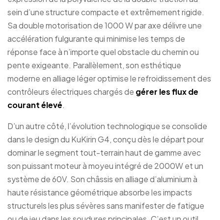
sein d’une structure compacte et extrêmement rigide.
Sa double motorisation de 1000 W par axe délivre une
accélération fulgurante qui minimise les temps de
réponse face à n’importe quel obstacle du chemin ou
pente exigeante. Parallèlement, son esthétique
moderne en alliage léger optimise le refroidissement des
contrôleurs électriques chargés de
gérer les flux de
courant élevé
.
D’un autre côté, l’évolution technologique se consolide
dans le design du KuKirin G4, conçu dès le départ pour
dominar le segment tout-terrain haut de gamme avec
son puissant moteur à moyeu intégré de 2000W et un
système de 60V. Son châssis en alliage d’aluminium à
haute résistance géométrique absorbe les impacts
structurels les plus sévères sans manifester de fatigue
ou de jeu dans les soudures principales. C’est un outil