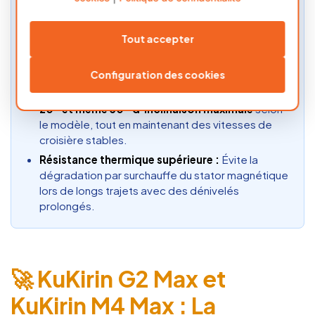
Support de charge utile étendu :
Garantit une
poussée optimale
jusqu’à 120 kg de poids total
Tout accepter
sans perte de force linéaire ni chute du
tachymètre.
Configuration des cookies
Angle de montée moyen exceptionnel :
Surmonte des pentes continues allant
jusqu’à
20° et même 30° d’inclinaison maximale
selon
le modèle, tout en maintenant des vitesses de
croisière stables.
Résistance thermique supérieure :
Évite la
dégradation par surchauffe du stator magnétique
lors de longs trajets avec des dénivelés
prolongés.
🚀 KuKirin G2 Max et
KuKirin M4 Max : La