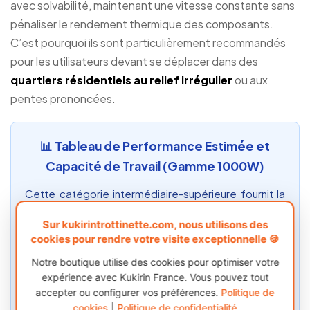
avec solvabilité, maintenant une vitesse constante sans
pénaliser le rendement thermique des composants.
C’est pourquoi ils sont particulièrement recommandés
pour les utilisateurs devant se déplacer dans des
quartiers résidentiels au relief irrégulier
ou aux
pentes prononcées.
📊 Tableau de Performance Estimée et
Capacité de Travail (Gamme 1000W)
Cette catégorie intermédiaire-supérieure fournit la
solvabilité mécanique nécessaire pour rompre la
Sur kukirintrottinette.com, nous utilisons des
dépendance aux surfaces plates. Grâce à ses
cookies pour rendre votre visite exceptionnelle 🍪
composants électroniques surdimensionnés, les
Notre boutique utilise des cookies pour optimiser votre
contrôleurs dissipent efficacement la chaleur
expérience avec Kukirin France. Vous pouvez tout
générée par des efforts continus, atteignant les
accepter ou configurer vos préférences.
Politique de
directives d’utilisation réelle suivantes :
cookies
|
Politique de confidentialité