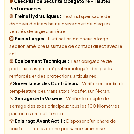
🛡️
Checklist de Sécurité Obligatoire – Hautes
Performances :
🛑
Freins Hydrauliques :
Il est indispensable de
disposer d’étriers haute pression et de disques
ventilés de large diamètre.
🛞
Pneus Larges :
L’utilisation de pneus à large
section améliore la surface de contact direct avec le
sol.
🦺
Équipement Technique :
Il est obligatoire de
porter un casque intégral homologué, des gants
renforcés et des protections articulaires.
⚡
Surveillance des Contrôleurs :
Vérifier en continu la
température des transistors Mosfet sur l’écran.
🔧
Serrage de la Visserie :
Vérifier le couple de
serrage des axes principaux tous les 100 kilomètres
parcourus en tout-terrain.
💡
Éclairage Avant Actif :
Disposer d’un phare de
courte portée avec une puissance lumineuse