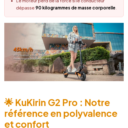
Le moteur perd de la force si le conducteur
dépasse
90 kilogrammes de masse corporelle
.
🌟 KuKirin G2 Pro : Notre
référence en polyvalence
et confort