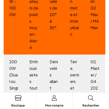
W –
ateu
velé
n
rin
100
rs de
s de
mixt
G2
0W
poid
20°
e et
Max
s
à
inter
/ M4
moy
30°
urbai
Max
en-
n
élev
é
200
Enth
Déni
Terr
G2
0W
ousi
velé
e,
Mast
(Dua
aste
s
senti
er /
l ou
s
allan
ers
G4
Singl
tout
t
et
202
e)
-
jusq
boss
6
terra
u’à
es
Boutique
Mon compte
Rechercher
in
20°