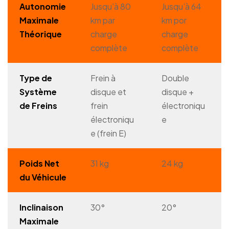
Autonomie
Jusqu’à 80
Jusqu’à 64
Maximale
km par
km por
Théorique
charge
charge
complète
complète
Type de
Frein à
Double
Système
disque et
disque +
de Freins
frein
électroniqu
électroniqu
e
e (frein E)
Poids Net
31 kg
24 kg
du Véhicule
Inclinaison
30°
20°
Maximale