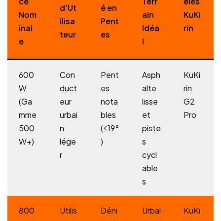
ce
Terr
èles
d’Ut
é en
Nom
ain
KuKi
ilisa
Pent
inal
Idéa
rin
teur
es
e
l
600
Con
Pent
Asph
KuKi
W
duct
es
alte
rin
(Ga
eur
nota
lisse
G2
mme
urbai
bles
et
Pro
500
n
(≤19°
piste
W+)
lége
)
s
r
cycl
able
s
800
Utilis
Déni
Urbai
KuKi