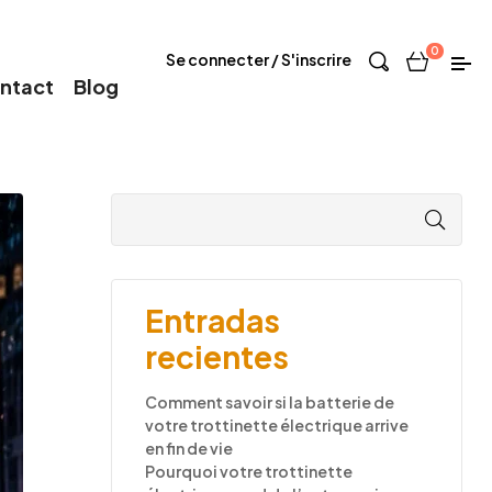
0
Se connecter / S'inscrire
ntact
Blog
Entradas
recientes
Comment savoir si la batterie de
votre trottinette électrique arrive
en fin de vie
Pourquoi votre trottinette