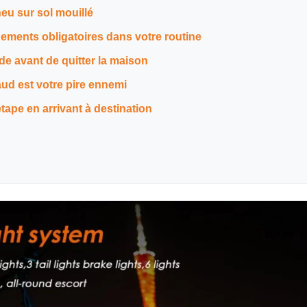
eu sur sol mouillé
gements obligatoires dans votre routine
de avant de quitter la maison
aud est votre pire ennemi
tape en arrivant à destination