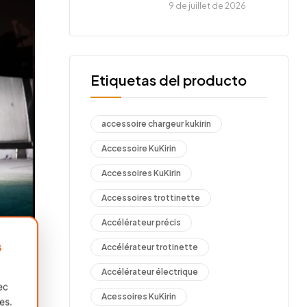
9 de juillet de 2026
Etiquetas del producto
accessoire chargeur kukirin
Accessoire KuKirin
Accessoires KuKirin
Accessoires trottinette
Accélérateur précis
s
Accélérateur trotinette
Accélérateur électrique
ue ?
ec
Acessoires KuKirin
es.