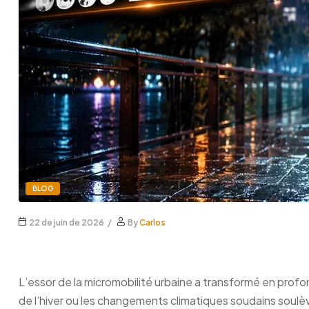
BLOG
22 de juin de 2026
By
Carlos
Peut-on utiliser une trotti
L’essor de la micromobilité urbaine a transformé en prof
de l’hiver ou les changements climatiques soudains soulève