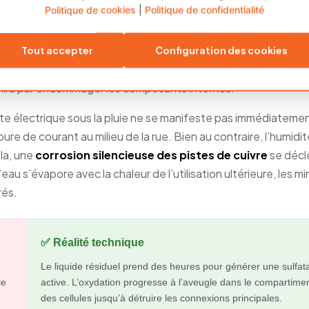
Politique de cookies
|
Politique de confidentialité
 utiliser votre véhicule si vous êtes surpris par une légère b
ommercial standard
n’a pas été conçu pour un usage amph
ons principales pour supporter les éclaboussures minimales du
Tout accepter
Configuration des cookies
us un déluge est une activité dangereuse. Ainsi, traverser des
finira par endommager les composants internes.
ette électrique sous la pluie ne se manifeste pas immédiateme
e de courant au milieu de la rue. Bien au contraire, l’humidit
la, une
corrosion silencieuse des pistes de cuivre
se déc
l’eau s’évapore avec la chaleur de l’utilisation ultérieure, les m
rés.
✅ Réalité technique
Le liquide résiduel prend des heures pour générer une sulfat
le
active. L’oxydation progresse à l’aveugle dans le compartime
des cellules jusqu’à détruire les connexions principales.