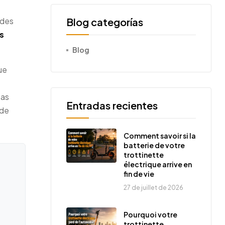
 des
Blog categorías
s
Blog
ue
pas
Entradas recientes
 de
Comment savoir si la
batterie de votre
trottinette
électrique arrive en
fin de vie
27 de juillet de 2026
Pourquoi votre
trottinette