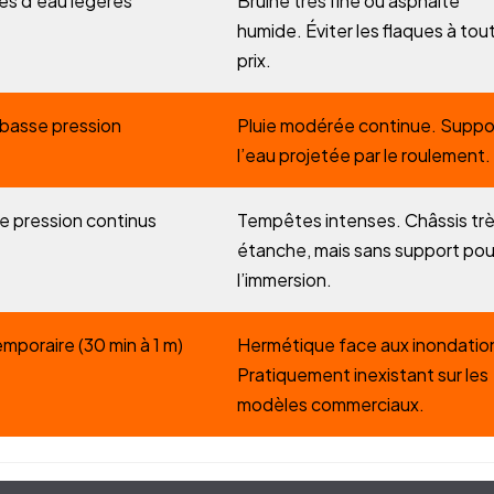
es d’eau légères
Bruine très fine ou asphalte
humide. Éviter les flaques à tou
prix.
 basse pression
Pluie modérée continue. Suppo
l’eau projetée par le roulement.
e pression continus
Tempêtes intenses. Châssis tr
étanche, mais sans support pou
l’immersion.
mporaire (30 min à 1 m)
Hermétique face aux inondatio
Pratiquement inexistant sur les
modèles commerciaux.