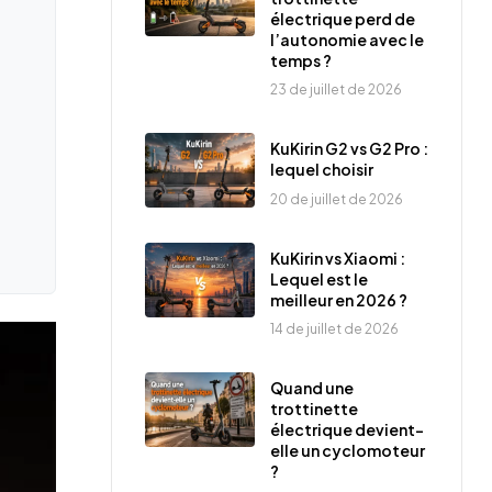
électrique perd de
l’autonomie avec le
temps ?
23 de juillet de 2026
KuKirin G2 vs G2 Pro :
lequel choisir
20 de juillet de 2026
KuKirin vs Xiaomi :
Lequel est le
meilleur en 2026 ?
14 de juillet de 2026
Quand une
trottinette
électrique devient-
elle un cyclomoteur
?