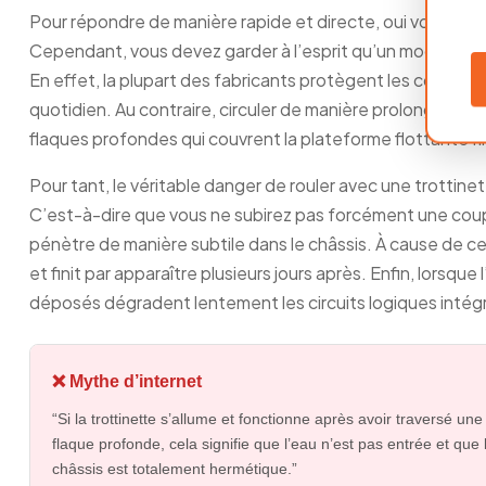
Pour répondre de manière rapide et directe, oui vous pouvez
Cependant, vous devez garder à l’esprit qu’un modèle c
En effet, la plupart des fabricants protègent les connexi
quotidien. Au contraire, circuler de manière prolongée so
flaques profondes qui couvrent la plateforme flottante 
Pour tant, le véritable danger de rouler avec une trottin
C’est-à-dire que vous ne subirez pas forcément une coupur
pénètre de manière subtile dans le châssis. À cause de ce
et finit par apparaître plusieurs jours après. Enfin, lorsque 
déposés dégradent lentement les circuits logiques intég
❌ Mythe d’internet
“Si la trottinette s’allume et fonctionne après avoir traversé une
flaque profonde, cela signifie que l’eau n’est pas entrée et que 
châssis est totalement hermétique.”