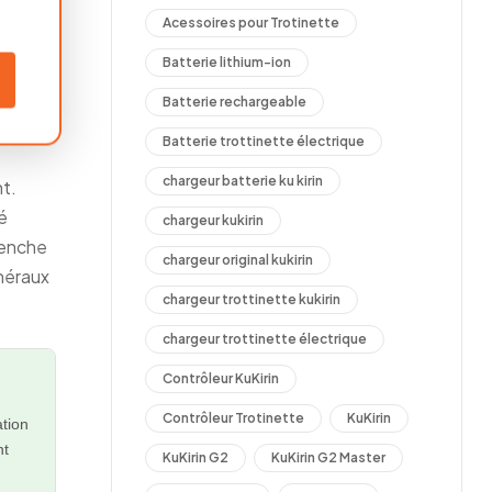
ruine.
Acessoires pour Trotinette
ibie
.
Batterie lithium-ion
Batterie rechargeable
Batterie trottinette électrique
chargeur batterie ku kirin
nt.
é
chargeur kukirin
lenche
chargeur original kukirin
inéraux
chargeur trottinette kukirin
chargeur trottinette électrique
Contrôleur KuKirin
Contrôleur Trotinette
KuKirin
ation
nt
KuKirin G2
KuKirin G2 Master