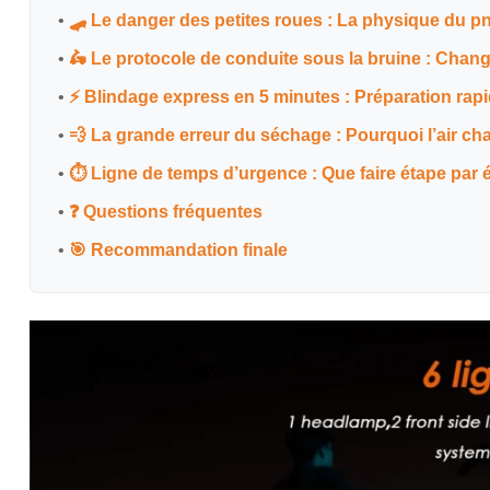
•
🛹 Le danger des petites roues : La physique du pn
•
🛵 Le protocole de conduite sous la bruine : Chan
•
⚡ Blindage express en 5 minutes : Préparation rapi
•
💨 La grande erreur du séchage : Pourquoi l’air ch
•
⏱️ Ligne de temps d’urgence : Que faire étape par é
•
❓ Questions fréquentes
•
🎯 Recommandation finale