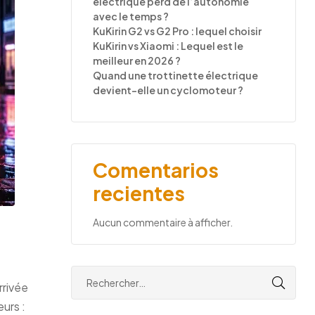
électrique perd de l’autonomie
avec le temps ?
KuKirin G2 vs G2 Pro : lequel choisir
KuKirin vs Xiaomi : Lequel est le
meilleur en 2026 ?
Quand une trottinette électrique
devient-elle un cyclomoteur ?
Comentarios
recientes
Aucun commentaire à afficher.
e ?
rrivée
urs :