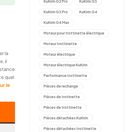
KuKirin G2 Pro
KuKirin G3
KuKirin G3 Pro
KuKirin G4
KuKirin G4 Max
Moteur pour trottinette électrique
Moteur trottinette
r la
Moteur électrique
, il
Moteur électrique KuKirin
istance
Performance trottinette
te quel
ur le
Pièces de rechange
Pièces de trotinette
Pièces de trottinette
Pièces détachées KuKirin
Pièces détachées trottinette