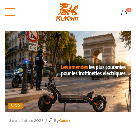
0
Kukirin
France
BLOG
6 de juillet de 2026
By
Carlos
Les amendes les plus