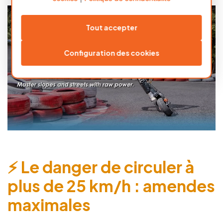
Tout accepter
Configuration des cookies
⚡ Le danger de circuler à
plus de 25 km/h : amendes
maximales