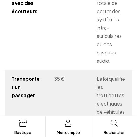
avec des
totale de
écouteurs
porter des
systèmes
intra-
auriculaires
ou des
casques
audio.
Transporte
35 €
La loi qualifie
r un
les
passager
trottinettes
électriques
de véhicules
monoplaces
.
Boutique
Mon compte
Rechercher