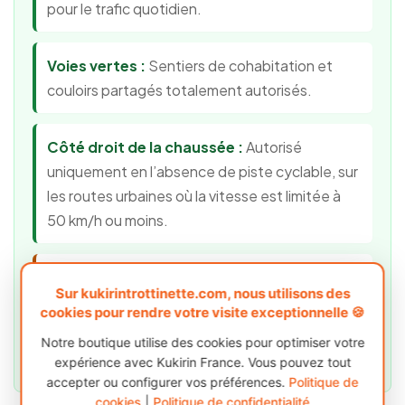
pour le trafic quotidien.
Voies vertes :
Sentiers de cohabitation et
couloirs partagés totalement autorisés.
Côté droit de la chaussée :
Autorisé
uniquement en l’absence de piste cyclable, sur
les routes urbaines où la vitesse est limitée à
50 km/h ou moins.
Usage exceptionnel sur route :
Routes
Sur kukirintrottinette.com, nous utilisons des
limitées jusqu’à 80 km/h si cela est
cookies pour rendre votre visite exceptionnelle 🍪
expressément autorisé par la signalisation
Notre boutique utilise des cookies pour optimiser votre
(casque obligatoire et mineurs accompagnés).
expérience avec Kukirin France. Vous pouvez tout
accepter ou configurer vos préférences.
Politique de
cookies
|
Politique de confidentialité