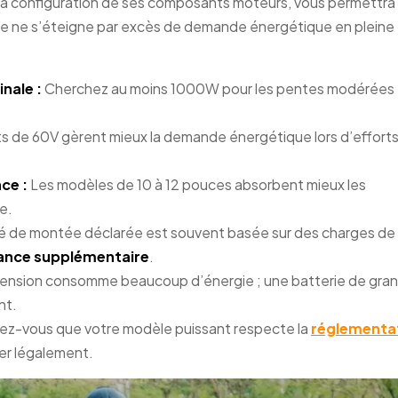
ue la configuration de ses composants moteurs, vous permettra
tème ne s’éteigne par excès de demande énergétique en pleine
nale :
Cherchez au moins 1000W pour les pentes modérées 
 de 60V gèrent mieux la demande énergétique lors d’effort
ce :
Les modèles de 10 à 12 pouces absorbent mieux les
e.
é de montée déclarée est souvent basée sur des charges de
ance supplémentaire
.
ension consomme beaucoup d’énergie ; une batterie de gra
nt.
ez-vous que votre modèle puissant respecte la
réglementa
ler légalement.