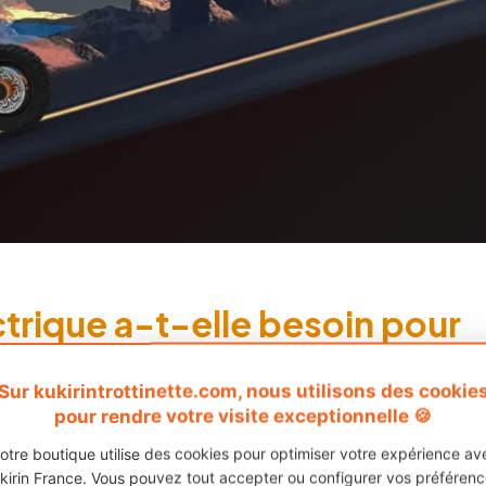
ctrique a-t-elle besoin pour
Sur kukirintrottinette.com, nous utilisons des cookie
pour rendre votre visite exceptionnelle 🍪
 a besoin d’un voltage élevé et d’un moteur avec un couple
t de circuler plus efficacement.
Cela évite notamment l
otre boutique utilise des cookies pour optimiser votre expérience av
kirin France. Vous pouvez tout accepter ou configurer vos préférenc