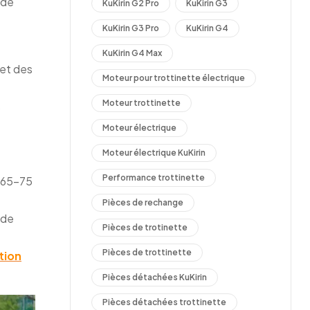
 de
KuKirin G2 Pro
KuKirin G3
KuKirin G3 Pro
KuKirin G4
KuKirin G4 Max
et des
Moteur pour trottinette électrique
Moteur trottinette
s
Moteur électrique
Moteur électrique KuKirin
Performance trottinette
 65-75
Pièces de rechange
nde
Pièces de trotinette
Pièces de trottinette
tion
Pièces détachées KuKirin
Pièces détachées trottinette