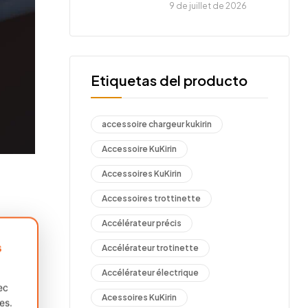
9 de juillet de 2026
Etiquetas del producto
accessoire chargeur kukirin
Accessoire KuKirin
Accessoires KuKirin
Accessoires trottinette
Accélérateur précis
s
Accélérateur trotinette
Accélérateur électrique
es
ec
Acessoires KuKirin
es.