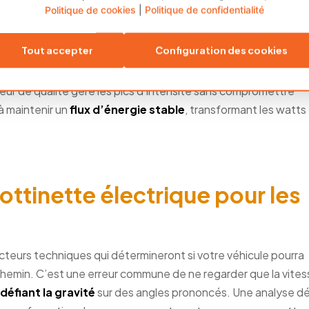
Politique de cookies
|
Politique de confidentialité
très raides ou les terrains irréguliers, les modèles à dou
partir l’effort tout en évitant la surchauffe d’un seul contrô
Tout accepter
Configuration des cookies
diamètre des roues jouent un rôle crucial. Un pneu plus grand o
leur de qualité gère les pics d’intensité sans compromettre
 à maintenir un
flux d’énergie stable
, transformant les watts
ottinette électrique pour les
cteurs techniques qui détermineront si votre véhicule pourra
i-chemin. C’est une erreur commune de ne regarder que la vite
défiant la gravité
sur des angles prononcés. Une analyse dé