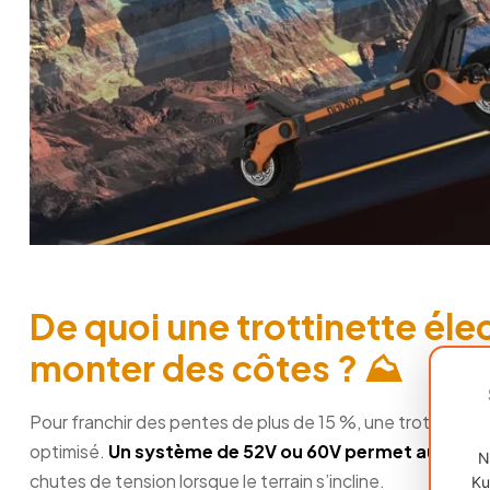
De quoi une trottinette éle
monter des côtes ? ⛰️
Pour franchir des pentes de plus de 15 %, une trottinette
optimisé.
Un système de 52V ou 60V permet au couran
N
chutes de tension lorsque le terrain s’incline.
Ku