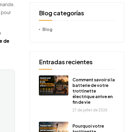
emande.
 pour
Blog categorías
Blog
e
e de
Entradas recientes
Comment savoir si la
batterie de votre
trottinette
électrique arrive en
fin de vie
27 de juillet de 2026
Pourquoi votre
trottinette