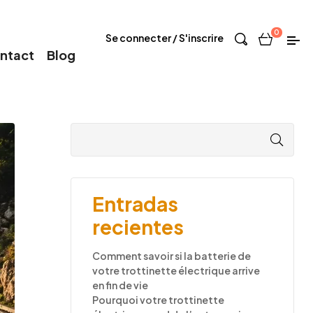
0
Se connecter / S'inscrire
ntact
Blog
Entradas
recientes
Comment savoir si la batterie de
votre trottinette électrique arrive
en fin de vie
Pourquoi votre trottinette