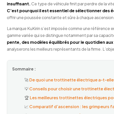
insuffisant.
Ce type de véhicule finit par perdre de la v
C’est pourquoi il est essentiel de sélectionner des
offrir une poussée constante et sûre à chaque ascension
La marque KuKirin s’est imposée comme une référence en
gamme variée qui se distingue notamment par sa capaci
pente, des modèles équilibrés pour le quotidien aux
analyserons les meilleurs représentants de la firme. L’objec
Sommaire :
🚀
De quoi une trottinette électrique a-t-el
💡
Conseils pour choisir une trottinette élec
🏆
Les meilleures trottinettes électriques po
📈
Comparatif d’ascension : les grimpeurs f