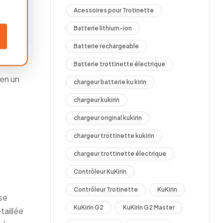
Acessoires pour Trotinette
ble
Batterie lithium-ion
leur.
Batterie rechargeable
ffre
Batterie trottinette électrique
 en un
chargeur batterie ku kirin
chargeur kukirin
chargeur original kukirin
chargeur trottinette kukirin
chargeur trottinette électrique
Contrôleur KuKirin
Contrôleur Trotinette
KuKirin
sse
KuKirin G2
KuKirin G2 Master
taillée