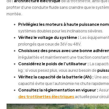
de l’
architecture électrique
de la trottinette, ainsi q
profiter d’une conduite fluide sans craindre que le sys
montée.
Privilégiez les moteurs à haute puissance nomi
systèmes doubles pour les inclinaisons sévères.
Vérifiez le voltage du système :
Les équipements
prolongés que ceux de 36V ou 48V.
Choisissez des pneus avec une bonne adhéren
irrégularités et maintiennent une traction constant
Considérez le poids de l’utilisateur :
La capacit
kg ; si vous pesez plus, vous aurez besoin de
puiss
Vérifiez la capacité de la batterie (Ah) :
Une asc
capacité évite que l’autonomie ne chute rapideme
Consultez la réglementation en vigueur :
Assur
des trottinettes électriques
actuelle pour circu