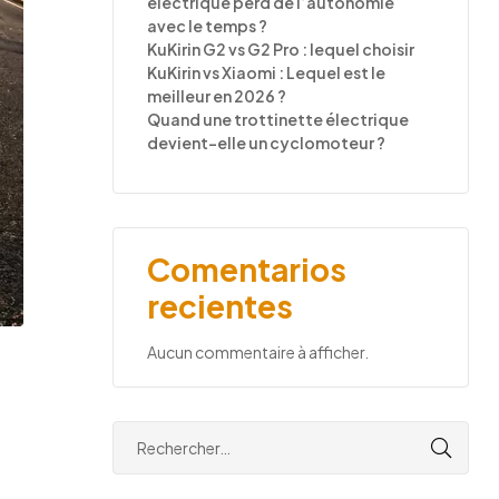
électrique perd de l’autonomie
avec le temps ?
KuKirin G2 vs G2 Pro : lequel choisir
KuKirin vs Xiaomi : Lequel est le
meilleur en 2026 ?
Quand une trottinette électrique
devient-elle un cyclomoteur ?
Comentarios
recientes
Aucun commentaire à afficher.
r