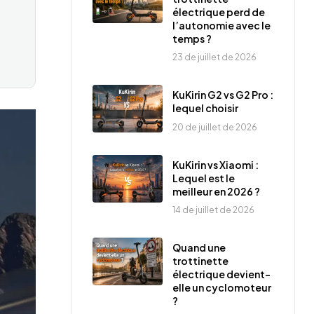
électrique perd de
l’autonomie avec le
temps ?
23 de juillet de 2026
KuKirin G2 vs G2 Pro :
lequel choisir
20 de juillet de 2026
KuKirin vs Xiaomi :
Lequel est le
meilleur en 2026 ?
14 de juillet de 2026
Quand une
trottinette
électrique devient-
elle un cyclomoteur
?