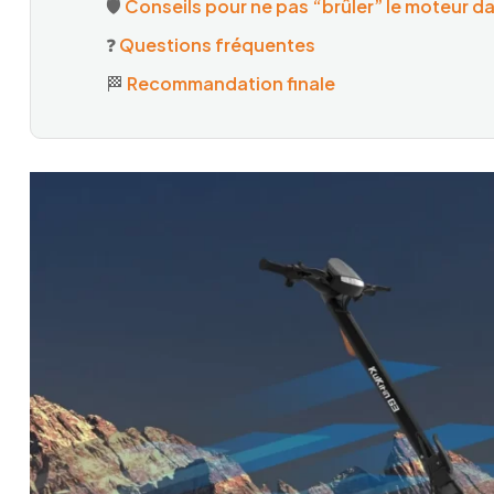
🛡️
Conseils pour ne pas “brûler” le moteur da
❓
Questions fréquentes
🏁
Recommandation finale