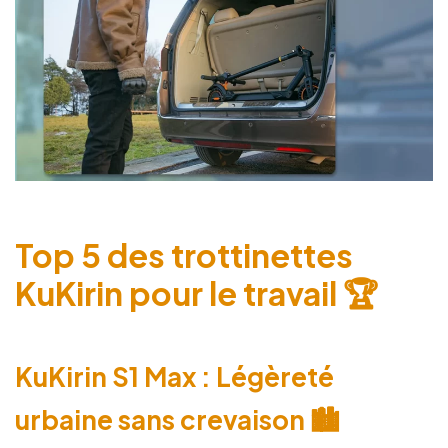
Top 5 des trottinettes
KuKirin pour le travail 🏆
KuKirin S1 Max : Légèreté
urbaine sans crevaison 🏙️