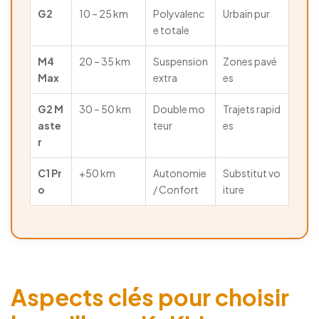
G2
10 – 25 km
Polyvalenc
Urbain pur
e totale
M4
20 – 35 km
Suspension
Zones pavé
Max
extra
es
G2 M
30 – 50 km
Double mo
Trajets rapid
aste
teur
es
r
C1 Pr
+50 km
Autonomie
Substitut vo
o
/ Confort
iture
Aspects clés pour choisir