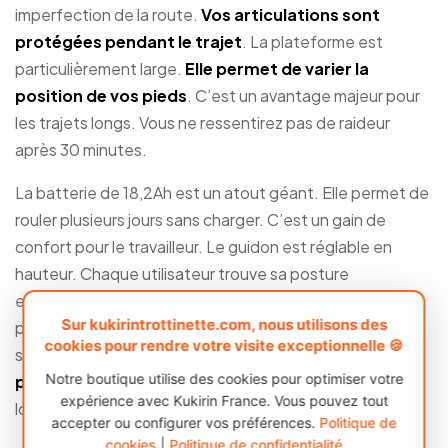
imperfection de la route.
Vos articulations sont
protégées pendant le trajet
. La plateforme est
particulièrement large.
Elle permet de varier la
position de vos pieds
. C’est un avantage majeur pour
les trajets longs. Vous ne ressentirez pas de raideur
après 30 minutes.
La batterie de 18,2Ah est un atout géant. Elle permet de
rouler plusieurs jours sans charger. C’est un gain de
confort pour le travailleur. Le guidon est réglable en
hauteur. Chaque utilisateur trouve sa posture
ergonomique idéale. C’est l’outil de transport définitif
Sur kukirintrottinette.com, nous utilisons des
pour tous. La structure transmet une sensation de
cookies pour rendre votre visite exceptionnelle 🍪
sécurité absolue.
Chaque kilomètre parcouru est un
Notre boutique utilise des cookies pour optimiser votre
plaisir stable
. C’est une machine conçue pour durer
expérience avec Kukirin France. Vous pouvez tout
longtemps.
accepter ou configurer vos préférences.
Politique de
cookies
|
Politique de confidentialité