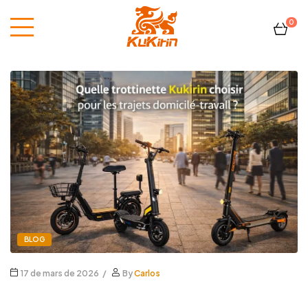
0
Kukirin
France
BLOG
17 de mars de 2026
By
Carlos
Quelle trottinette Kukirin