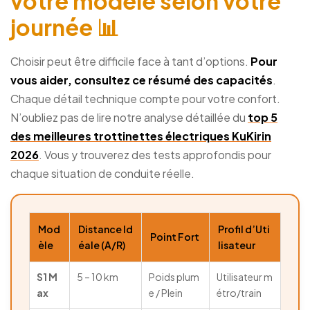
votre modèle selon votre
journée 📊
Choisir peut être difficile face à tant d’options.
Pour
vous aider, consultez ce résumé des capacités
.
Chaque détail technique compte pour votre confort.
N’oubliez pas de lire notre analyse détaillée du
top 5
des meilleures trottinettes électriques KuKirin
2026
. Vous y trouverez des tests approfondis pour
chaque situation de conduite réelle.
Mod
Distance Id
Profil d’Uti
Point Fort
èle
éale (A/R)
lisateur
S1 M
5 – 10 km
Poids plum
Utilisateur m
ax
e / Plein
étro/train