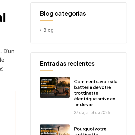
l
Blog categorías
Blog
. D’un
le
Entradas recientes
ns
Comment savoir si la
batterie de votre
trottinette
électrique arrive en
fin de vie
27 de juillet de 2026
Pourquoi votre
trottinette