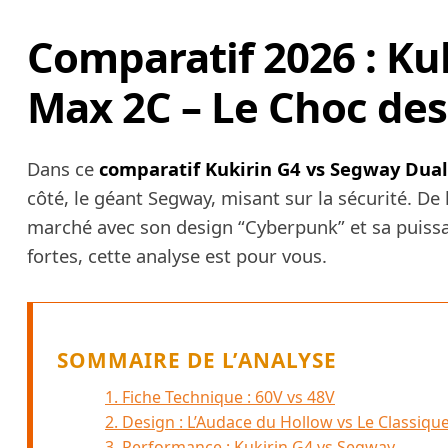
Comparatif 2026 : Ku
Max 2C – Le Choc des
Dans ce
comparatif Kukirin G4 vs Segway Dua
côté, le géant Segway, misant sur la sécurité. De l
marché avec son design “Cyberpunk” et sa puiss
fortes, cette analyse est pour vous.
SOMMAIRE DE L’ANALYSE
1. Fiche Technique : 60V vs 48V
2. Design : L’Audace du Hollow vs Le Classiqu
3. Performance : Kukirin G4 vs Segway