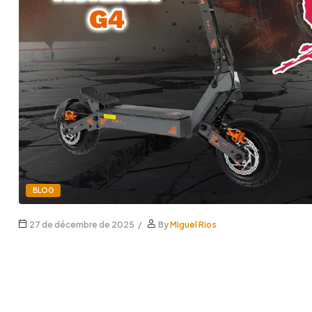
BLOG
27 de décembre de 2025
By
Miguel Rios
Kukirin G4 vs Segway Dua
(2000W)