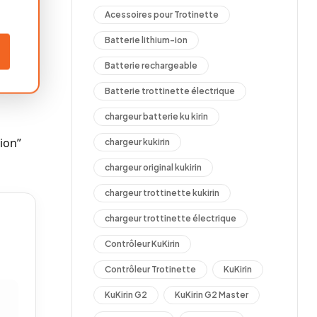
Acessoires pour Trotinette
Batterie lithium-ion
Batterie rechargeable
Batterie trottinette électrique
chargeur batterie ku kirin
ion”
chargeur kukirin
chargeur original kukirin
chargeur trottinette kukirin
chargeur trottinette électrique
Contrôleur KuKirin
Contrôleur Trotinette
KuKirin
KuKirin G2
KuKirin G2 Master