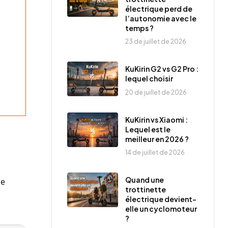
électrique perd de
l’autonomie avec le
temps ?
23 de juillet de 2026
KuKirin G2 vs G2 Pro :
lequel choisir
20 de juillet de 2026
KuKirin vs Xiaomi :
Lequel est le
meilleur en 2026 ?
14 de juillet de 2026
Quand une
ue
trottinette
électrique devient-
elle un cyclomoteur
?