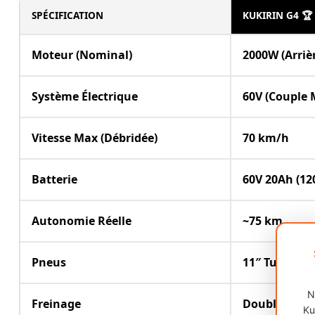
SPÉCIFICATION
KUKIRIN G4 🏆
Moteur (Nominal)
2000W (Arriè
Système Électrique
60V (Couple 
Vitesse Max (Débridée)
70 km/h
Batterie
60V 20Ah (1
Autonomie Réelle
~75 km
Pneus
11″ Tubeless
N
Freinage
Double Dis
Ku