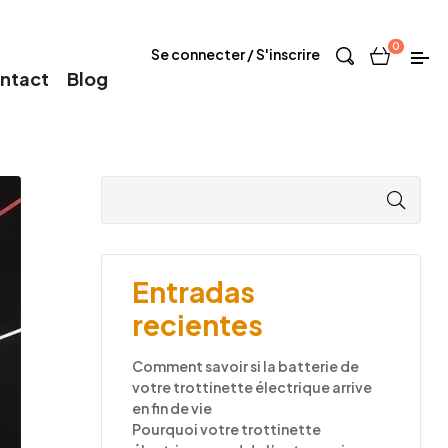
0
Se connecter / S'inscrire
ntact
Blog
Entradas
recientes
Comment savoir si la batterie de
votre trottinette électrique arrive
en fin de vie
Pourquoi votre trottinette