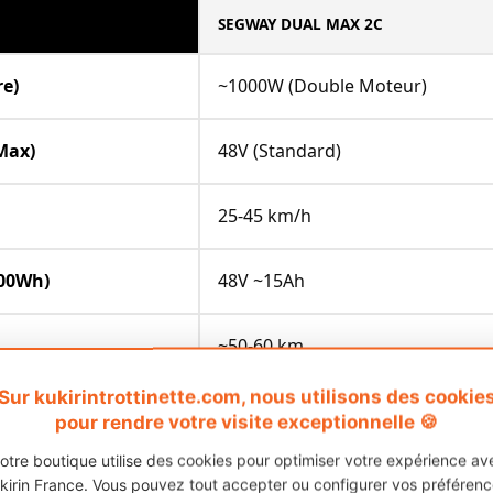
SEGWAY DUAL MAX 2C
re)
~1000W (Double Moteur)
Max)
48V (Standard)
25-45 km/h
200Wh)
48V ~15Ah
~50-60 km
Sur kukirintrottinette.com, nous utilisons des cookie
 Larges
10″ Tubeless
pour rendre votre visite exceptionnelle 🍪
otre boutique utilise des cookies pour optimiser votre expérience av
que 140mm
Tambour + Électrique
kirin France. Vous pouvez tout accepter ou configurer vos préférenc