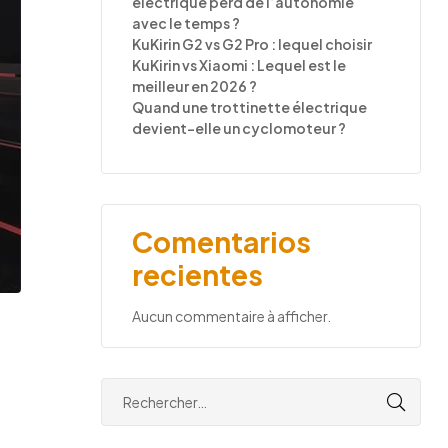
électrique perd de l’autonomie
avec le temps ?
KuKirin G2 vs G2 Pro : lequel choisir
KuKirin vs Xiaomi : Lequel est le
meilleur en 2026 ?
Quand une trottinette électrique
devient-elle un cyclomoteur ?
Comentarios
recientes
Aucun commentaire à afficher.