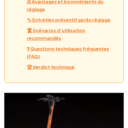
⚖️ Avantages et Inconvénients du
réglage
🔧 Entretien préventif après réglage
🛣️ Scénarios d’utilisation
recommandés
❓ Questions techniques fréquentes
(FAQ)
🏆 Verdict technique