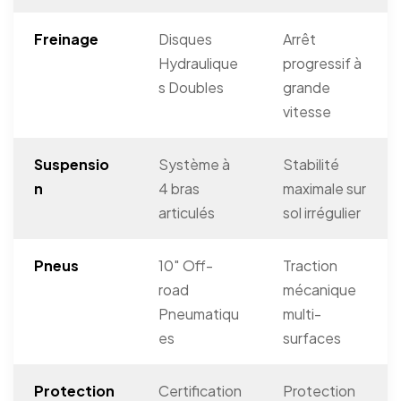
Freinage
Disques
Arrêt
Hydraulique
progressif à
s Doubles
grande
vitesse
Suspensio
Système à
Stabilité
n
4 bras
maximale sur
articulés
sol irrégulier
Pneus
10″ Off-
Traction
road
mécanique
Pneumatiqu
multi-
es
surfaces
Protection
Certification
Protection