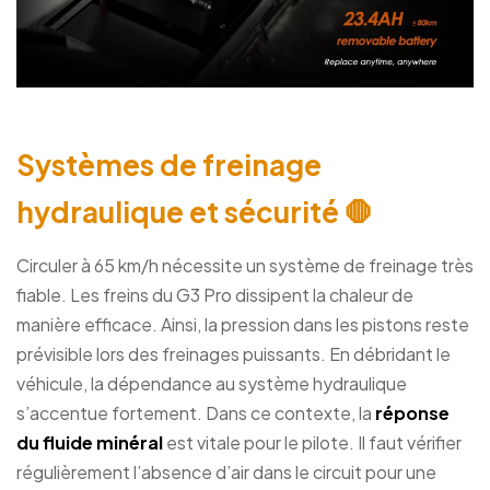
Systèmes de freinage
hydraulique et sécurité 🛑
Circuler à 65 km/h nécessite un système de freinage très
fiable. Les freins du G3 Pro dissipent la chaleur de
manière efficace. Ainsi, la pression dans les pistons reste
prévisible lors des freinages puissants. En débridant le
véhicule, la dépendance au système hydraulique
s’accentue fortement. Dans ce contexte, la
réponse
du fluide minéral
est vitale pour le pilote. Il faut vérifier
régulièrement l’absence d’air dans le circuit pour une