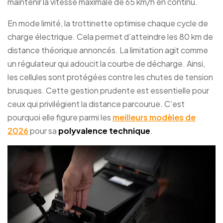
maintenir la vitesse maximale de 65 km/h en continu.
En mode limité, la trottinette optimise chaque cycle de
charge électrique. Cela permet d’atteindre les 80 km de
distance théorique annoncés. La limitation agit comme
un régulateur qui adoucit la courbe de décharge. Ainsi,
les cellules sont protégées contre les chutes de tension
brusques. Cette gestion prudente est essentielle pour
ceux qui privilégient la distance parcourue. C’est
pourquoi elle figure parmi les
meilleurs modèles de
2026
pour sa
polyvalence technique
.