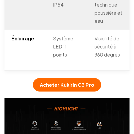
IP54
technique
poussière et
eau
Éclairage
Système
Visibilité de
LED 11
sécurité à
points
360 degrés
Acheter Kukirin G3 Pro