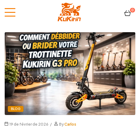
0
Kukirin
France
BLOG
19 de février de 2026
By
Carlos
Comment débrider ou