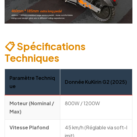
📋 Spécifications
Techniques
Paramètre Techniq
Donnée KuKirin G2 (2025)
ue
Moteur (Nominal /
800W / 1200W
Max)
Vitesse Plafond
45 km/h (Réglable via soft-l
imit)