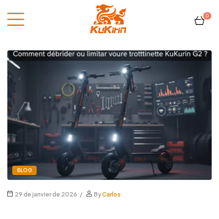
0
Kukirin
France
BLOG
29 de janvier de 2026
By
Carlos
Comment débrider ou