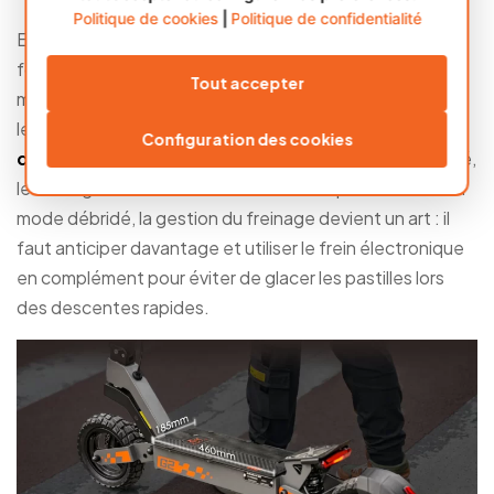
Politique de cookies
|
Politique de confidentialité
En termes de physique, l’énergie cinétique obéit à une
formule simple. En passant de 25 km/h à 45 km/h, vous
Tout accepter
multipliez la vitesse par 1,8, mais l’énergie à dissiper par
les freins est multipliée par plus de 3.
C’est là que les
Configuration des cookies
disques de 160 mm font la différence
. En mode bridé,
le freinage est instantané et nécessite peu d’effort. En
mode débridé, la gestion du freinage devient un art : il
faut anticiper davantage et utiliser le frein électronique
en complément pour éviter de glacer les pastilles lors
des descentes rapides.