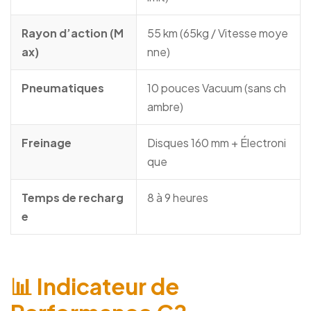
Rayon d’action (M
55 km (65kg / Vitesse moye
ax)
nne)
Pneumatiques
10 pouces Vacuum (sans ch
ambre)
Freinage
Disques 160 mm + Électroni
que
Temps de recharg
8 à 9 heures
e
📊 Indicateur de