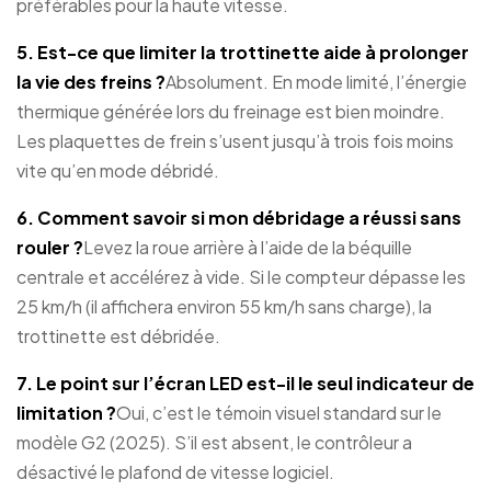
préférables pour la haute vitesse.
5. Est-ce que limiter la trottinette aide à prolonger
la vie des freins ?
Absolument. En mode limité, l’énergie
thermique générée lors du freinage est bien moindre.
Les plaquettes de frein s’usent jusqu’à trois fois moins
vite qu’en mode débridé.
6. Comment savoir si mon débridage a réussi sans
rouler ?
Levez la roue arrière à l’aide de la béquille
centrale et accélérez à vide. Si le compteur dépasse les
25 km/h (il affichera environ 55 km/h sans charge), la
trottinette est débridée.
7. Le point sur l’écran LED est-il le seul indicateur de
limitation ?
Oui, c’est le témoin visuel standard sur le
modèle G2 (2025). S’il est absent, le contrôleur a
désactivé le plafond de vitesse logiciel.