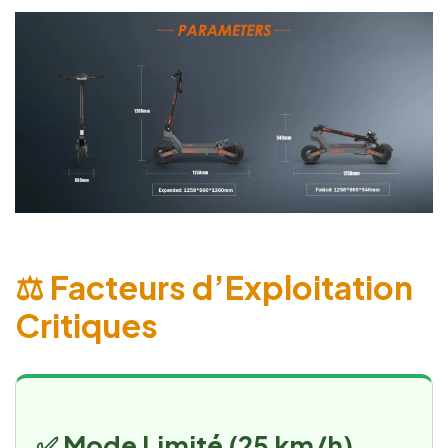
⚖️ Facteurs d’Exploitation
Critiques
✅ Mode Limité (25 km/h)