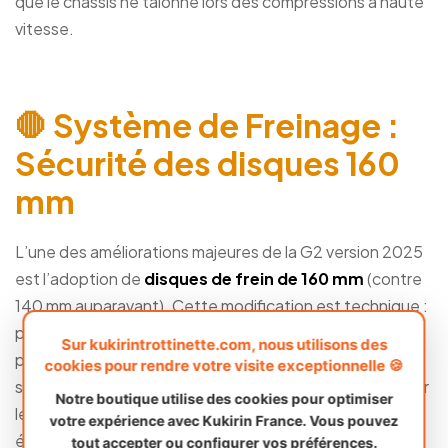
que le châssis ne talonne lors des compressions à haute
vitesse.
🛑 Système de Freinage :
Sécurité des disques 160
mm
L’une des améliorations majeures de la G2 version 2025
est l’adoption de
disques de frein de 160 mm
(contre
140 mm auparavant). Cette modification est technique :
plus le disque est grand, plus le bras de levier est
Sur kukirintrottinette.com, nous utilisons des
puissant et plus la chaleur se dissipe vite. C’est une
cookies pour rendre votre visite exceptionnelle 🍪
sécurité indispensable lorsque vous décidez de débrider
Notre boutique utilise des cookies pour optimiser
le moteur, car l’énergie cinétique à 45 km/h est bien plus
votre expérience avec Kukirin France. Vous pouvez
élevée qu’à 25 km/h.
tout accepter ou configurer vos préférences.