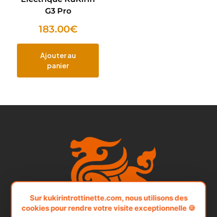
G3 Pro
183.00
€
Ajouter au
panier
Sur kukirintrottinette.com, nous utilisons des
cookies pour rendre votre visite exceptionnelle 🍪