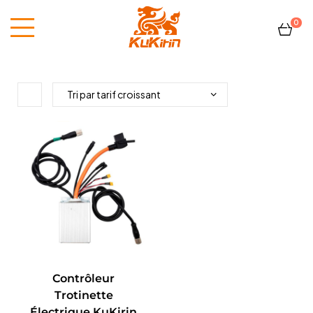
0
Kukirin
France
Contrôleur
Trotinette
Électrique KuKirin