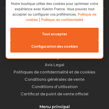
Notre boutique utilise des cookies pour optimiser votre
Kukirin est l’une des marques de trottinettes électriques les plus populaires
expérience avec Kukirin France. Vous pouvez tout
en Europe.
accepter ou configurer vos préférences.
Politique de
Notre succès repose sur l’alliance entre une excellente qualité et des prix
cookies
|
Politique de confidentialité
abordables, offrant ainsi la meilleure proposition du marché.
Liens utiles
Tout accepter
Mon compte
Configuration des cookies
À propos de nous
Blog
Avis Legal
Politiques de confidentialité et de cookies
Conditions générales de vente
Conditions d'utilisation
Certificat de point de vente officiel
Menu principal