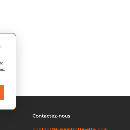
s
ec
es.
Contactez-nous
contact@kukirintrottinette.com