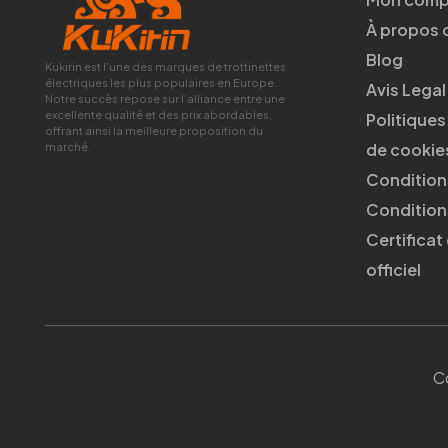
À propos 
Blog
Kukirin est l’une des marques de trottinettes
électriques les plus populaires en Europe.
Avis Legal
Notre succès repose sur l’alliance entre une
excellente qualité et des prix abordables,
Politiques
offrant ainsi la meilleure proposition du
de cookie
marché.
Condition
Conditions
Certificat
officiel
C