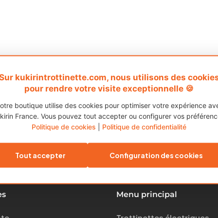
Sur kukirintrottinette.com, nous utilisons des cookie
pour rendre votre visite exceptionnelle 🍪
otre boutique utilise des cookies pour optimiser votre expérience av
kirin France. Vous pouvez tout accepter ou configurer vos préférenc
Politique de cookies
|
Politique de confidentialité
Tout accepter
Configuration des cookies
es
Menu principal
te
Trottinettes électriques