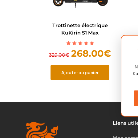
Trottinette électrique
KuKirin S1 Max
Note
5.00
sur
268.00
€
329.00
€
5
N
Ajouter au panier
Ku
Liens util
Mon comp