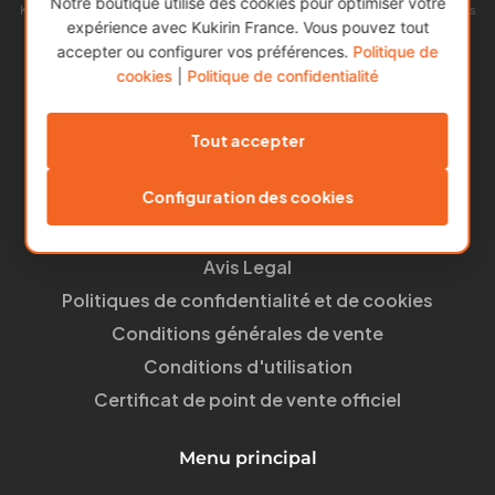
Notre boutique utilise des cookies pour optimiser votre
Kukirin est l’une des marques de trottinettes électriques les plus populaires
expérience avec Kukirin France. Vous pouvez tout
en Europe.
Notre succès repose sur l’alliance entre une excellente qualité et des prix
accepter ou configurer vos préférences.
Politique de
abordables, offrant ainsi la meilleure proposition du marché.
cookies
|
Politique de confidentialité
Liens utiles
Tout accepter
Mon compte
Configuration des cookies
À propos de nous
Blog
Avis Legal
Politiques de confidentialité et de cookies
Conditions générales de vente
Conditions d'utilisation
Certificat de point de vente officiel
Menu principal