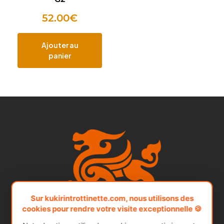
52.00
€
Ajouter au
panier
Sur kukirintrottinette.com, nous utilisons des
cookies pour rendre votre visite exceptionnelle 🍪