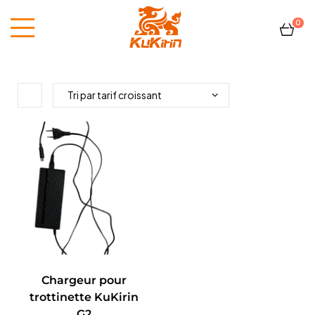
0
Kukirin
France
Chargeur pour
trottinette KuKirin
G2