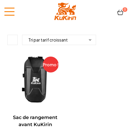
0
Kukirin
France
Promo !
Sac de rangement
avant KuKirin