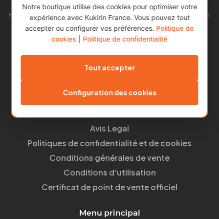
Notre boutique utilise des cookies pour optimiser votre
Kukirin est l’une des marques de trottinettes électriques les plus populaires
expérience avec Kukirin France. Vous pouvez tout
en Europe.
accepter ou configurer vos préférences.
Politique de
Notre succès repose sur l’alliance entre une excellente qualité et des prix
cookies
|
Politique de confidentialité
abordables, offrant ainsi la meilleure proposition du marché.
Liens utiles
Tout accepter
Mon compte
Configuration des cookies
À propos de nous
Blog
Avis Legal
Politiques de confidentialité et de cookies
Conditions générales de vente
Conditions d'utilisation
Certificat de point de vente officiel
Menu principal