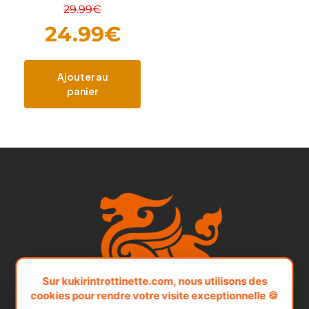
29.99
€
24.99
€
Ajouter au
panier
Sur kukirintrottinette.com, nous utilisons des
cookies pour rendre votre visite exceptionnelle 🍪